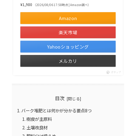
¥1,980
（2026/08/06 17:58時点 | Amazon調べ）
Amazon
楽天市場
Yahooショッピング
メルカリ
ポチップ
目次
バーク堆肥とは何かが分かる要点8つ
樹皮が主原料
土壌改良材
肥料分は控えめ