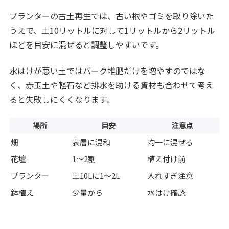
プランターの古土再生では、古い根やゴミを取り除いた
うえで、土10リットルに対して1リットルから2リットル
ほどを目安に混ぜると調整しやすいです。
水はけが悪い土ではバーク堆肥だけを増やすのではな
く、赤玉土や軽石など排水を助ける資材も合わせて考え
ると失敗しにくくなります。
場所
目安
注意点
畑
表層に混和
均一に混ぜる
花壇
1〜2割
植え付け前
プランター
土10Lに1〜2L
入れすぎ注意
鉢植え
少量から
水はけ確認