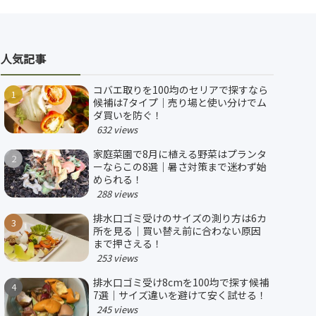
人気記事
コバエ取りを100均のセリアで探すなら
候補は7タイプ｜売り場と使い分けでム
ダ買いを防ぐ！
632 views
家庭菜園で8月に植える野菜はプランタ
ーならこの8選｜暑さ対策まで迷わず始
められる！
288 views
排水口ゴミ受けのサイズの測り方は6カ
所を見る｜買い替え前に合わない原因
まで押さえる！
253 views
排水口ゴミ受け8cmを100均で探す候補
7選｜サイズ違いを避けて安く試せる！
245 views