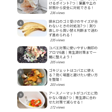
けるポイント7つ｜葉裏や土の
状態から安全に対処できる！
236 views
排水口のゴミ受けのサイズが合
わないときの対処法7つ｜測り
直しから買い替え判断まで迷わ
ず進められる！
235 views
コバエ対策に使いやすい無印の
アロマ6選｜発生源対策まで一
緒に整えよう！
205 views
ゴキジェットはコバエに使え
る？効く場面と避けたい使い方
を整理！
203 views
アースノーマットがコバエに効
かない理由7つ｜発生源に合わ
せた対策で減らせる！
172 views