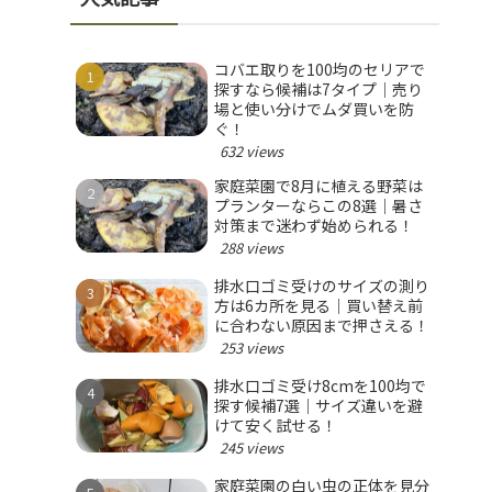
コバエ取りを100均のセリアで
探すなら候補は7タイプ｜売り
場と使い分けでムダ買いを防
ぐ！
632 views
家庭菜園で8月に植える野菜は
プランターならこの8選｜暑さ
対策まで迷わず始められる！
288 views
排水口ゴミ受けのサイズの測り
方は6カ所を見る｜買い替え前
に合わない原因まで押さえる！
253 views
排水口ゴミ受け8cmを100均で
探す候補7選｜サイズ違いを避
けて安く試せる！
245 views
家庭菜園の白い虫の正体を見分