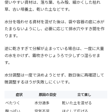
使いやすい資材は、落ち葉、もみ殻、細かくした枯れ
草、古い培養土、乾いた土などです。
水分を吸わせる資材を混ぜた後は、袋や容器の底に水が
たまらないようにし、必要に応じて排水穴やすき間を作
ります。
逆に乾きすぎて分解が止まっている場合は、一度に大量
の水をかけず、霧吹きやじょうろで少しずつ湿らせま
す。
水分調整は一度で決めようとせず、数日後に再確認して
微調整するほうが失敗しにくいです。
症状
原因の目安
立て直し
べたつく
水分過多
乾いた土を混ぜる
酸っぱい
空気不足
ほぐして広げる