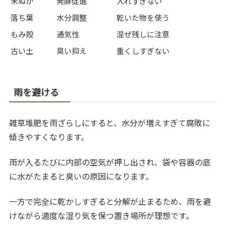
米ぬか
発酵促進
入れすぎない
落ち葉
水分調整
乾いた物を使う
もみ殻
通気性
混ぜ残しに注意
古い土
臭い抑え
重くしすぎない
雨を避ける
雑草堆肥を雨ざらしにすると、水分が増えすぎて腐敗に
傾きやすくなります。
雨が入るたびに内部の空気が押し出され、袋や容器の底
に水がたまると臭いの原因になります。
一方で完全に乾かしすぎると分解が止まるため、雨を避
けながら適度な湿り気を保つ置き場所が理想です。